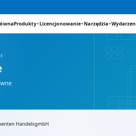
łówna
Produkty
Licencjonowanie
Narzędzia
Wydarzen
▼
▼
▼
RE
e
rawne
onenten HandelsgmbH