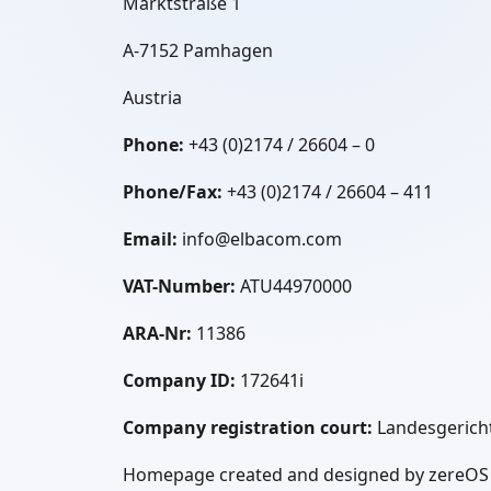
Marktstraße 1
A-7152 Pamhagen
Austria
Phone:
+43 (0)2174 / 26604 – 0
Phone/Fax:
+43 (0)2174 / 26604 – 411
Email:
info@elbacom.com
VAT-Number:
ATU44970000
ARA-Nr:
11386
Company ID:
172641i
Company registration court:
Landesgericht
Homepage created and designed by zereO