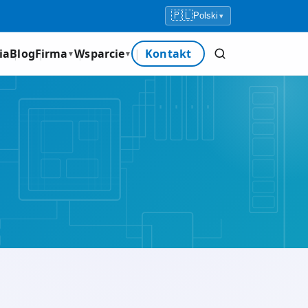
🇵🇱
Polski
▾
ia
Blog
Firma
Wsparcie
Kontakt
▼
▼