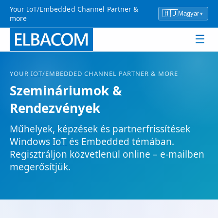
Your IoT/Embedded Channel Partner &
🇭🇺
Magyar
▾
more
☰
YOUR
IOT
/EMBEDDED CHANNEL PARTNER & MORE
Szemináriumok &
Rendezvények
Műhelyek, képzések és partnerfrissítések
Windows
IoT
és Embedded témában.
Regisztráljon közvetlenül online – e-mailben
megerősítjük.