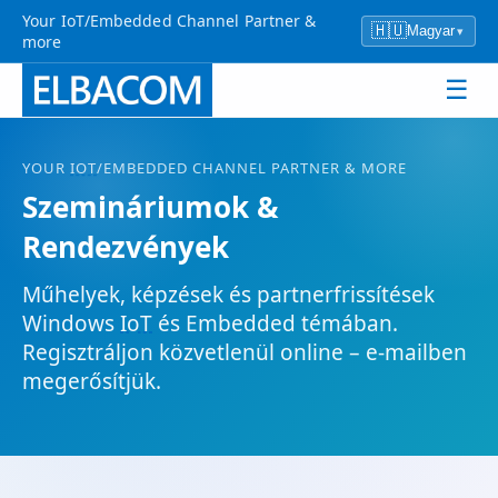
Your IoT/Embedded Channel Partner &
🇭🇺
Magyar
▾
more
☰
YOUR
IOT
/EMBEDDED CHANNEL PARTNER & MORE
Szemináriumok &
Rendezvények
Műhelyek, képzések és partnerfrissítések
Windows
IoT
és Embedded témában.
Regisztráljon közvetlenül online – e-mailben
megerősítjük.