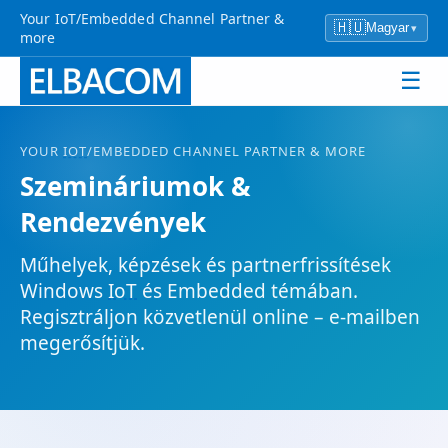
Your IoT/Embedded Channel Partner &
🇭🇺
Magyar
▾
more
☰
YOUR
IOT
/EMBEDDED CHANNEL PARTNER & MORE
Szemináriumok &
Rendezvények
Műhelyek, képzések és partnerfrissítések
Windows
IoT
és Embedded témában.
Regisztráljon közvetlenül online – e-mailben
megerősítjük.