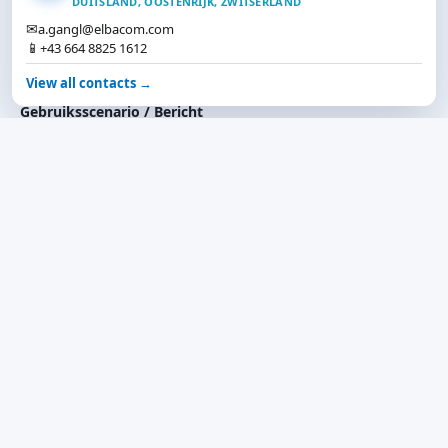
DUITSLAND, OOSTENRIJK, ZWITSERLAND
✉
a.gangl@elbacom.com
📱
+43 664 8825 1612
Telefoon
View all contacts →
Gebruiksscenario / Bericht
✉
Contact
Ik ga akkoord met het
Privacybeleid
en de
gegevensverwerking. *
Evaluatie aanvragen
* Verplicht. We reageren doorgaans binnen 1–2 werkdagen.