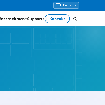
🇩🇪
Deutsch
▾
Unternehmen
Support
Kontakt
▼
▼