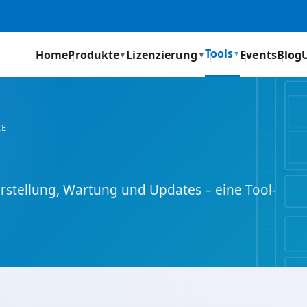
Tools
Home
Produkte
Lizenzierung
Events
Blog
▼
▼
▼
RE
herstellung, Wartung und Updates – eine Tool-