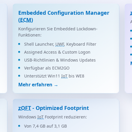
Embedded Configuration Manager
(
ECM
)
,
Konfigurieren Sie Embedded Lockdown-
Funktionen:
Shell Launcher,
UWF
, Keyboard Filter
Assigned Access & Custom Logon
USB-Richtlinien & Windows Updates
Verfügbar als ECM2GO
Unterstützt Win11
IoT
bis WE8
Mehr erfahren →
zOFT
- Optimized Footprint
Windows
IoT
Footprint reduzieren:
Von 7,4 GB auf 3,1 GB