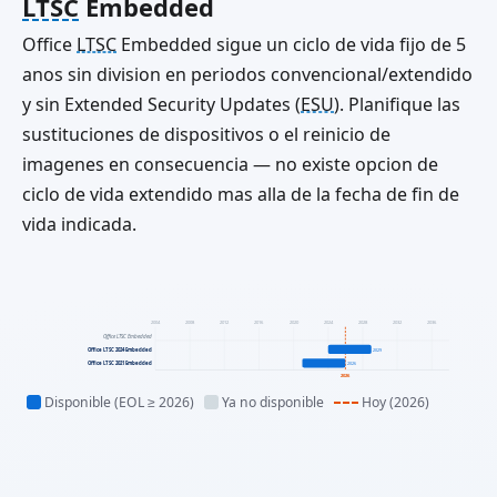
LTSC
Embedded
Office
LTSC
Embedded sigue un ciclo de vida fijo de 5
anos sin division en periodos convencional/extendido
y sin Extended Security Updates (
ESU
). Planifique las
sustituciones de dispositivos o el reinicio de
imagenes en consecuencia — no existe opcion de
ciclo de vida extendido mas alla de la fecha de fin de
vida indicada.
2004
2008
2012
2016
2020
2024
2028
2032
2036
Office LTSC Embedded
Office LTSC 2024 Embedded
2029
Office LTSC 2021 Embedded
2026
2026
Disponible (EOL ≥ 2026)
Ya no disponible
Hoy (2026)