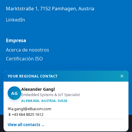
Marktstraße 1, 7152 Pamhagen, Austria
LinkedIn
Empresa
Acerca de nosotros
Certificación ISO
✕
YOUR REGIONAL CONTACT
Legal
Política de privacidad
Alexander Gangl
AG
Notas legales
Embedded Systems & IoT Specialist
ALEMANIA, AUSTRIA, SUIZA
Términos y condiciones
✉
a.gangl@elbacom.com
📱
+43 664 8825 1612
© 2026 Elbacom. Todos los derechos
↑
View all contacts →
reservados.
Arriba