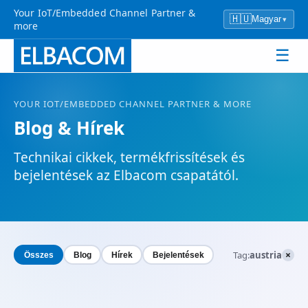
Your IoT/Embedded Channel Partner &
🇭🇺
Magyar
▾
more
☰
YOUR
IOT
/EMBEDDED CHANNEL PARTNER & MORE
Blog & Hírek
Technikai cikkek, termékfrissítések és
bejelentések az Elbacom csapatától.
×
Tag:
austria
Összes
Blog
Hírek
Bejelentések