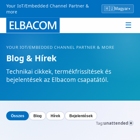
Your IoT/Embedded Channel Partner &
🇭🇺
Magyar
▾
more
☰
YOUR
IOT
/EMBEDDED CHANNEL PARTNER & MORE
Blog & Hírek
Technikai cikkek, termékfrissítések és
bejelentések az Elbacom csapatától.
Összes
Blog
Hírek
Bejelentések
×
Tag:
unattended