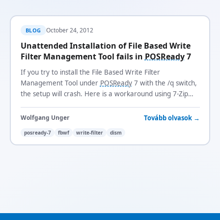
October 24, 2012
BLOG
Unattended Installation of File Based Write
Filter Management Tool fails in
POSReady
7
If you try to install the File Based Write Filter
Management Tool under
POSReady
7 with the /q switch,
the setup will crash. Here is a workaround using 7-Zip
and
DISM
.
Tovább olvasok →
Wolfgang Unger
posready-7
fbwf
write-filter
dism