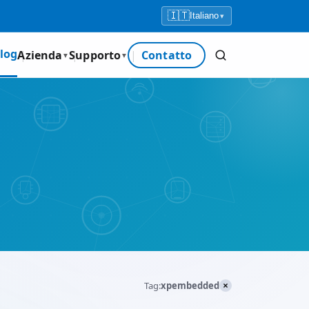
🇮🇹
Italiano
▾
log
Azienda
Supporto
Contatto
▼
▼
×
Tag:
xpembedded