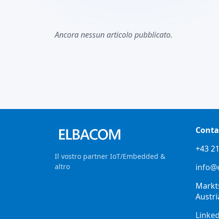
Ancora nessun articolo pubblicato.
Conta
+43 21
Il vostro partner IoT/Embedded &
altro
info@
Markt
Austri
Linke