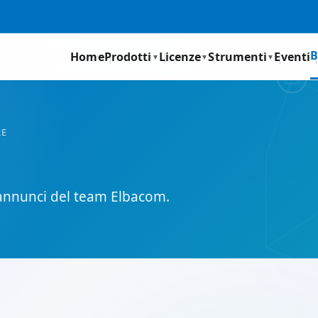
B
Home
Prodotti
Licenze
Strumenti
Eventi
▼
▼
▼
RE
 e annunci del team Elbacom.