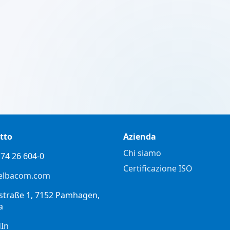
tto
Azienda
Chi siamo
74 26 604-0
Certificazione ISO
elbacom.com
straße 1, 7152 Pamhagen,
a
dIn