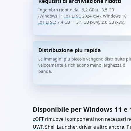
Requisiti di archiviazione ridotti
Ingombro ridotto da ~9,2 GB a ~3,5 GB
(Windows 11
IoT
LTSC
2024 x64). Windows 10
IoT
LTSC
: 7,4 GB → 3,1 GB (x64), 2,0 GB (x86).
Distribuzione piu rapida
Le immagini piu piccole vengono distribuite pi
velocemente e richiedono meno larghezza di
banda.
Disponibile per Windows 11 e
zOFT
rimuove i componenti non necessari ne
UWF
, Shell Launcher, driver e altro ancora. P