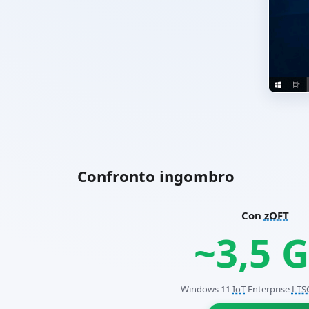
Confronto ingombro
Con
zOFT
~3,5 
Windows 11
IoT
Enterprise
LTS