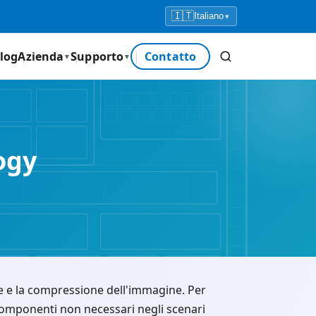
🇮🇹
Italiano
▾
log
Azienda
Supporto
Contatto
▼
▼
ogy
le e la compressione dell'immagine. Per
omponenti non necessari negli scenari