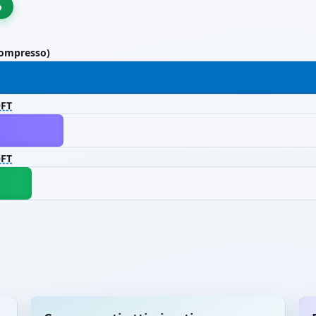
o
compresso)
FT
FT