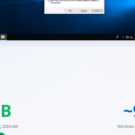
GB
~
C
2024 x64
Windows