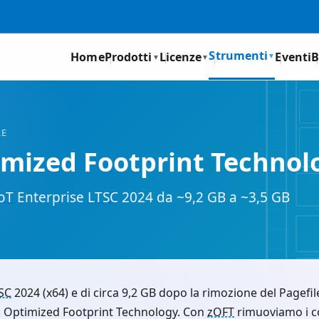
Strumenti
Home
Prodotti
Licenze
Eventi
B
▼
▼
▼
RE
imized Footprint Technol
oT
Enterprise
LTSC
2024 da ~9,2 GB a ~3,5 GB
SC
2024 (x64) e di circa 9,2 GB dopo la rimozione del Pagefi
S Optimized Footprint Technology. Con
zOFT
rimuoviamo i c