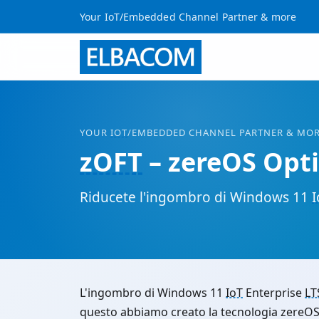
Your IoT/Embedded Channel Partner & more
YOUR
IOT
/EMBEDDED CHANNEL PARTNER & MO
zOFT
– zereOS Opt
Riducete l'ingombro di Windows 11
I
L'ingombro di Windows 11
IoT
Enterprise
LT
questo abbiamo creato la tecnologia zereO