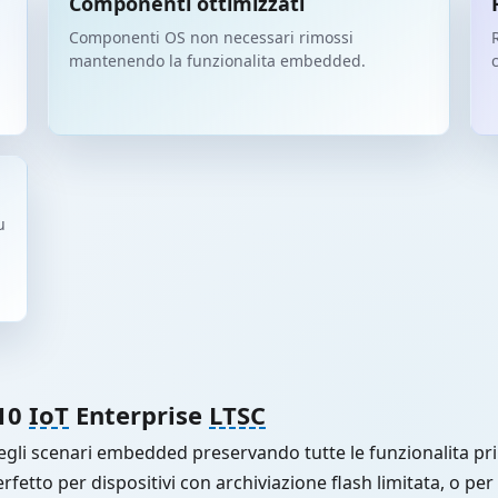
Componenti ottimizzati
Componenti OS non necessari rimossi
R
mantenendo la funzionalita embedded.
c
u
 10
IoT
Enterprise
LTSC
gli scenari embedded preservando tutte le funzionalita pr
erfetto per dispositivi con archiviazione flash limitata, o per 