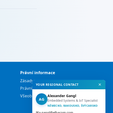
Právní informace
Zásady ochrany osobních údajů
✕
YOUR REGIONAL CONTACT
Právní informace
Všeobecné obchodní podmínky
Alexander Gangl
AG
Embedded Systems & IoT Specialist
NĚMECKO, RAKOUSKO, ŠVÝCARSKO
✉
a.gangl@elbacom.com