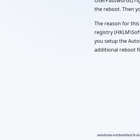
UserPasswords) righ
the reboot. Then yo
The reason for thi
registry (HKLM\Soft
you setup the AutoL
additional reboot fi
windows-embedded-8-st