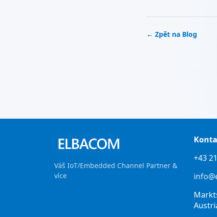
← Zpět na Blog
Konta
+43 21
Váš IoT/Embedded Channel Partner &
více
info@
Markt
Austri