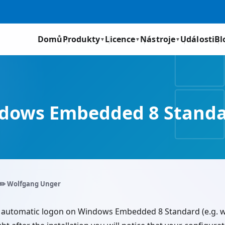
Domů
Produkty
Licence
Nástroje
Události
Bl
▼
▼
▼
dows Embedded 8 Stand
✏️ Wolfgang Unger
n automatic logon on Windows Embedded 8 Standard (e.g. w