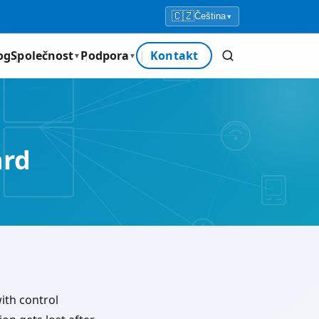
🇨🇿
Čeština
▾
og
Společnost
Podpora
Kontakt
▼
▼
ard
ith control