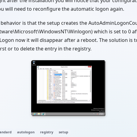
t after the installation you will notice that your configurat
u will need to reconfigure the automatic logon again.
s behavior is that the setup creates the AutoAdminLogonCou
ware\Microsoft\WindowsNT\Winlogon) which is set to 0 after 
ogon now it will disappear after a reboot. The solution is t
rst or to delete the entry in the registry.
andard
autologon
registry
setup