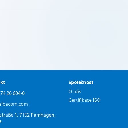
kt
Společnost
O nás
74 26 604-0
Certifikace ISO
elbacom.com
straße 1, 7152 Pamhagen,
a