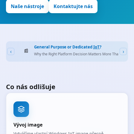
Naše nástroje
Kontaktujte nás
General Purpose or Dedicated
IoT
?
📰
‹
›
Why the Right Platform Decision Matters More Than It Seems G
Co nás odlišuje
Vývoj image
Vytváříme vlastní Windows
IoT
image přesně