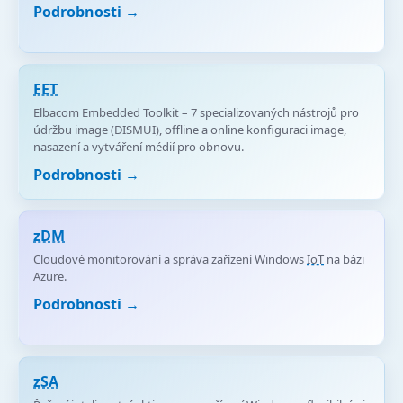
Podrobnosti →
EET
Elbacom Embedded Toolkit – 7 specializovaných nástrojů pro
údržbu image (DISMUI), offline a online konfiguraci image,
nasazení a vytváření médií pro obnovu.
Podrobnosti →
zDM
Cloudové monitorování a správa zařízení Windows
IoT
na bázi
Azure.
Podrobnosti →
zSA