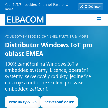
Your IoT/Embedded Channel Partner &
🇨🇿
Čeština
▾
more
☰
YOUR
IOT
/EMBEDDED CHANNEL PARTNER & MORE
Distributor Windows
IoT
pro
oblast
EMEA
100% zaměření na Windows
IoT
a
embedded systémy. Licence, operační
systémy, serverové produkty, jedinečné
nástroje a odborné školení pro vaše
embedded zařízení.
Produkty & OS
Serverové edice