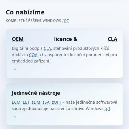
Co nabízíme
KOMPLETNÍ ŘEŠENÍ WINDOWS
IOT
OEM
licence &
CLA
Digitální podpis
CLA
, stahování produktových klíčů,
dodávka
COA
a transparentní licenční poradenství pro
embedded zařízení.
→
Jedinečné nástroje
ECM
,
EET
,
zDM
,
zSA
,
zOFT
– naše jedinečná softwarová
sada zjednodušuje nasazení a správu Windows
IoT
.
→