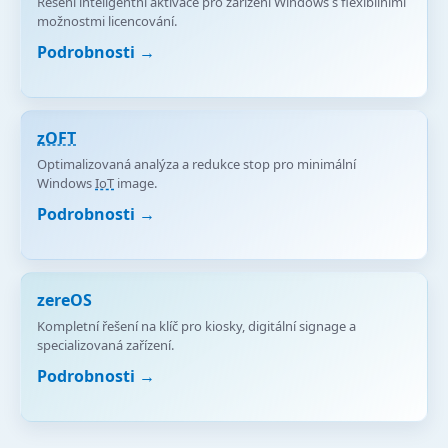
Řešení inteligentní aktivace pro zařízení Windows s flexibilními
možnostmi licencování.
Podrobnosti →
zOFT
Optimalizovaná analýza a redukce stop pro minimální
Windows
IoT
image.
Podrobnosti →
zereOS
Kompletní řešení na klíč pro kiosky, digitální signage a
specializovaná zařízení.
Podrobnosti →