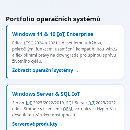
Portfolio operačních systémů
Windows 11 & 10
IoT
Enterprise
Edice
LTSC
2024 a 2021 s desetiletou údržbou,
pokročilými funkcemi uzamčení, kompatibilitou Win32
a flexibilními právy na downgrade pro úplnou správu
životního cyklu.
Zobrazit operační systémy →
Windows Server & SQL
IoT
Server
IoT
2025/2022/2019, SQL Server
IoT
2025/2022,
edice Storage s licencemi
OEM
, virtualizací Hyper-V a
desetiletou zárukou dostupnosti.
Serverové produkty →