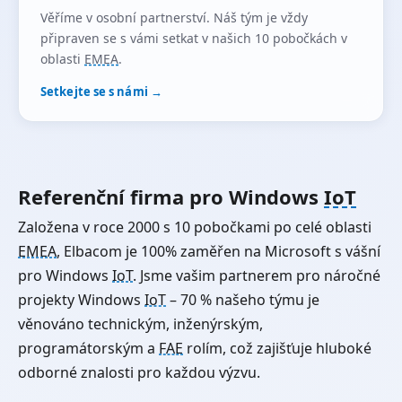
Věříme v osobní partnerství. Náš tým je vždy
připraven se s vámi setkat v našich 10 pobočkách v
oblasti
EMEA
.
Setkejte se s námi →
Referenční firma pro Windows
IoT
Založena v roce 2000 s 10 pobočkami po celé oblasti
EMEA
, Elbacom je 100% zaměřen na Microsoft s vášní
pro Windows
IoT
. Jsme vašim partnerem pro náročné
projekty Windows
IoT
– 70 % našeho týmu je
věnováno technickým, inženýrským,
programátorským a
FAE
rolím, což zajišťuje hluboké
odborné znalosti pro každou výzvu.