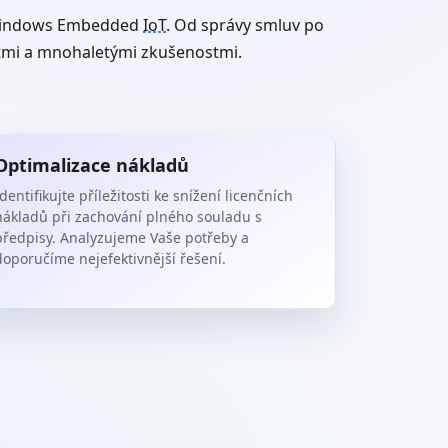
t Windows Embedded
IoT
. Od správy smluv po
tmi a mnohaletými zkušenostmi.
Optimalizace nákladů
dentifikujte příležitosti ke snížení licenčních
nákladů při zachování plného souladu s
předpisy. Analyzujeme Vaše potřeby a
doporučíme nejefektivnější řešení.