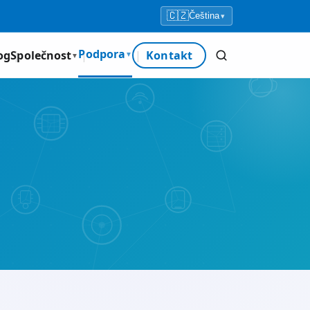
🇨🇿
Čeština
▾
Podpora
og
Společnost
Kontakt
▼
▼