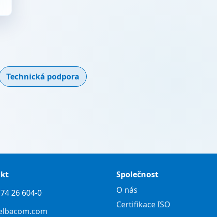
Technická podpora
kt
Společnost
O nás
74 26 604-0
Certifikace ISO
elbacom.com