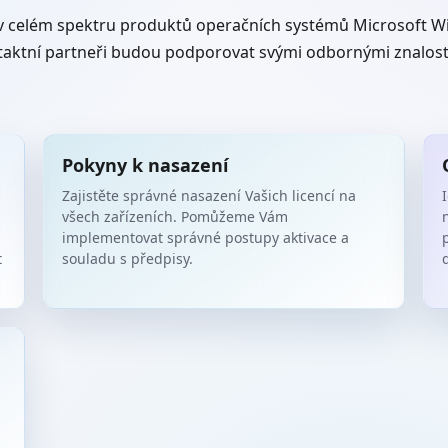
 v celém spektru produktů operačních systémů Microsof
taktní partneři budou podporovat svými odbornými znalos
Pokyny k nasazení
Zajistěte správné nasazení Vašich licencí na
I
všech zařízeních. Pomůžeme Vám
implementovat správné postupy aktivace a
t
souladu s předpisy.