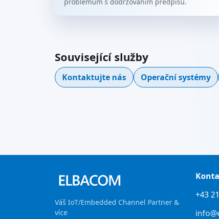
problémům s dodržováním předpisů.
Související služby
Kontaktujte nás
Operační systémy
Konta
+43 21
Váš IoT/Embedded Channel Partner &
více
info@