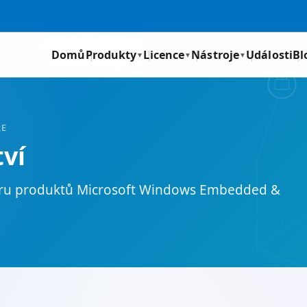
Domů
Produkty
Licence
Nástroje
Události
Bl
▼
▼
▼
RE
ví
ktru produktů Microsoft Windows Embedded &