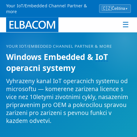
Your IoT/Embedded Channel Partner &
🇨🇿
Čeština
▾
more
☰
YOUR
IOT
/EMBEDDED CHANNEL PARTNER & MORE
Windows Embedded &
IoT
operacni systemy
Vyhrazeny kanal
IoT
operacnich systemu od
microsoftu — komerene zarizena licence s
vice nez 10letymi zivotnimi cykly, nasazenim
pripravenim pro
OEM
a pokrocilou spravou
zarizeni pro zarizeni s pevnou funkci v
kazdem odvetvi.