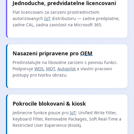
Jednoduche, predvidatelne licencovani
Flat licencovani za zarizeni prostrednictvim
autorizovanych
IoT
distributoru — zadne predplatne,
zadne CAL, zadna zavislost na Microsoft 365.
Nasazeni pripravene pro
OEM
Predinstalujte na libovolne zarizeni s pevnou funkci.
Podporuje
WDS
,
MDT
,
Autopilot
a vlastni pracovni
postupy pro tvorbu obrazu.
Pokrocile blokovani & kiosk
Jedinecne funkce pouze pro
IoT
: Unified Write Filter,
Keyboard Filter, Removable Packages, Soft Real-Time a
Restricted User Experience (Kiosk).