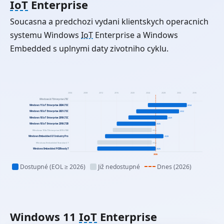
IoT
Enterprise
Soucasna a predchozi vydani klientskych operacnich
systemu Windows
IoT
Enterprise a Windows
Embedded s uplnymi daty zivotniho cyklu.
2004
2008
2012
2016
2020
2024
2028
2032
2036
Windows IoT Enterprise LTSC
Windows 11 IoT Enterprise 2024 LTSC
2034
Windows 10 IoT Enterprise 2021 LTSC
2032
Windows 10 IoT Enterprise 2019 LTSC
2029
Windows 10 IoT Enterprise 2016 LTSB
2026
Windows 10 IoT Enterprise 2015 LTSB
2025
Windows Embedded 8.1 Industry Pro
2028
Windows Embedded Standard 7
2025
Windows Embedded POSReady 7
2026
2026
Dostupné (EOL ≥ 2026)
Již nedostupné
Dnes (2026)
Windows 11
IoT
Enterprise