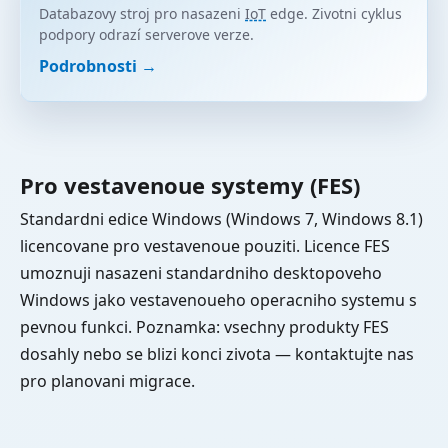
Databazovy stroj pro nasazeni
IoT
edge. Zivotni cyklus
podpory odrazí serverove verze.
Podrobnosti →
Pro vestavenoue systemy (FES)
Standardni edice Windows (Windows 7, Windows 8.1)
licencovane pro vestavenoue pouziti. Licence FES
umoznuji nasazeni standardniho desktopoveho
Windows jako vestavenoueho operacniho systemu s
pevnou funkci. Poznamka: vsechny produkty FES
dosahly nebo se blizi konci zivota — kontaktujte nas
pro planovani migrace.