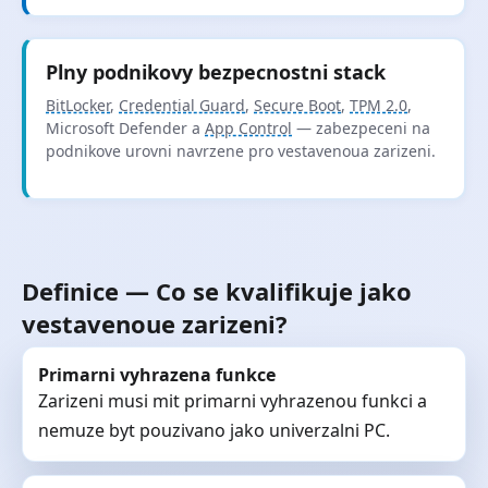
Plny podnikovy bezpecnostni stack
BitLocker
,
Credential Guard
,
Secure Boot
,
TPM 2.0
,
Microsoft Defender a
App Control
— zabezpeceni na
podnikove urovni navrzene pro vestavenoua zarizeni.
Definice — Co se kvalifikuje jako
vestavenoue zarizeni?
Primarni vyhrazena funkce
Zarizeni musi mit primarni vyhrazenou funkci a
nemuze byt pouzivano jako univerzalni PC.