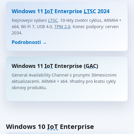
Windows 11
IoT
Enterprise
LTSC
2024
Nejnovejsi vydani
LTSC
. 10-lety zivotni cyklus, ARM64 +
x64, Wi-Fi 7, USB 4.0,
TPM 2.0
. Konec podpory: cerven
2034.
Podrobnosti →
Windows 11
IoT
Enterprise (
GAC
)
General Availability Channel s prunymi 36mesicnimi
aktualizacemi. ARM64 + x64. Vhodny pro kratsi cykly
obnovy produktu.
Windows 10
IoT
Enterprise