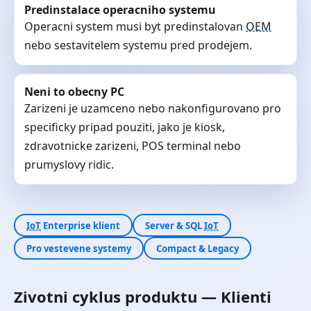
Predinstalace operacniho systemu
Operacni system musi byt predinstalovan
OEM
nebo sestavitelem systemu pred prodejem.
Neni to obecny PC
Zarizeni je uzamceno nebo nakonfigurovano pro
specificky pripad pouziti, jako je kiosk,
zdravotnicke zarizeni, POS terminal nebo
prumyslovy ridic.
IoT
Enterprise klient
Server & SQL
IoT
Pro vestevene systemy
Compact & Legacy
Zivotni cyklus produktu — Klienti