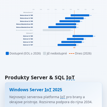
2004
2008
2012
2016
2020
2024
2028
2032
2036
Windows Server IoT
Windows Server IoT 2025
2034
Windows Server IoT 2022
2031
Windows Server IoT 2019
2029
Windows Embedded Server 2016
2027
Windows Embedded Server 2012
2027
Windows Embedded Server 2008 R2
2024
SQL Server IoT
SQL Server IoT 2025
2036
SQL Server IoT 2022
2031
SQL Server IoT 2019
2030
SQL Server IoT 2017
2027
2026
Dostupné (EOL ≥ 2026)
Již nedostupné
Dnes (2026)
Produkty Server & SQL
IoT
Windows Server
IoT
2025
Nejnovejsi serverova platforma
IoT
pro brany a
okrajove pristroje. Rozsirena podpora do rijna 2034.