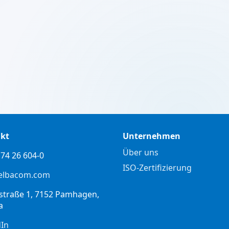
kt
Unternehmen
Über uns
74 26 604-0
ISO-Zertifizierung
elbacom.com
straße 1, 7152 Pamhagen,
a
dIn