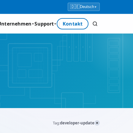
🇩🇪
Deutsch
▾
Unternehmen
Support
Kontakt
▼
▼
×
Tag:
developer-update