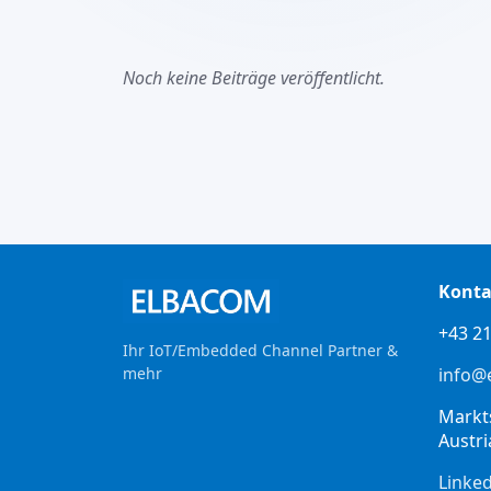
Noch keine Beiträge veröffentlicht.
Konta
+43 21
Ihr IoT/Embedded Channel Partner &
mehr
info@
Markt
Austri
Linke