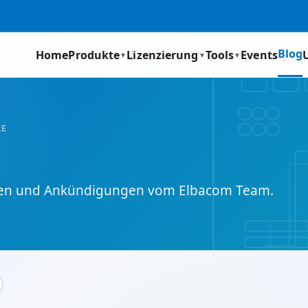
Blog
Home
Produkte
Lizenzierung
Tools
Events
▼
▼
▼
RE
eiten und Ankündigungen vom Elbacom Team.