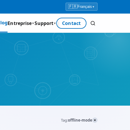
🇫🇷
Français
▾
log
Entreprise
Support
Contact
▼
▼
×
Tag:
offline-mode