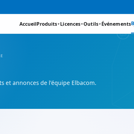
B
Accueil
Produits
Licences
Outils
Événements
▼
▼
▼
RE
its et annonces de l'équipe Elbacom.