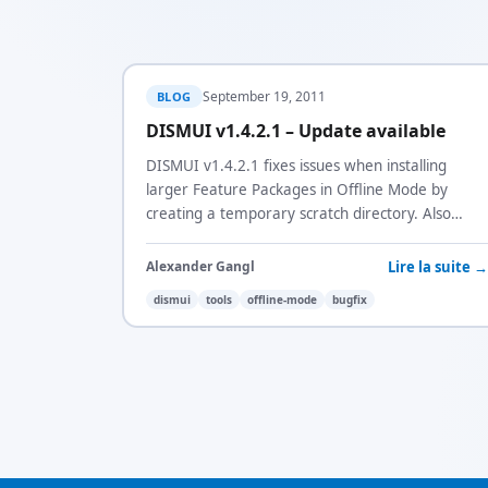
September 19, 2011
BLOG
DISMUI v1.4.2.1 – Update available
DISMUI v1.4.2.1 fixes issues when installing
larger Feature Packages in Offline Mode by
creating a temporary scratch directory. Also
improves Windows PE detection and log file
handling.
Lire la suite →
Alexander Gangl
dismui
tools
offline-mode
bugfix