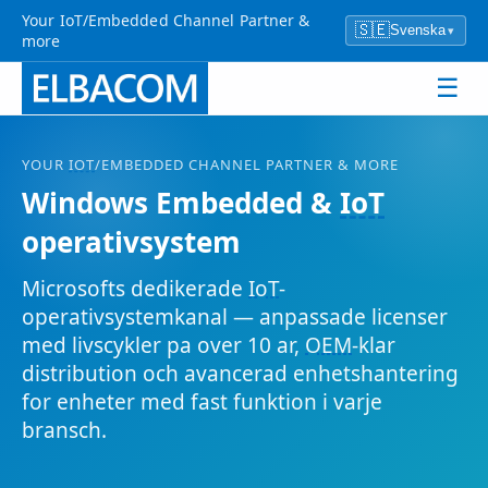
Your IoT/Embedded Channel Partner &
🇸🇪
Svenska
▾
more
☰
YOUR
IOT
/EMBEDDED CHANNEL PARTNER & MORE
Windows Embedded &
IoT
operativsystem
Microsofts dedikerade
IoT
-
operativsystemkanal — anpassade licenser
med livscykler pa over 10 ar,
OEM
-klar
distribution och avancerad enhetshantering
for enheter med fast funktion i varje
bransch.