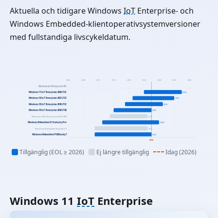
Aktuella och tidigare Windows
IoT
Enterprise- och
Windows Embedded-klientoperativsystemversioner
med fullstandiga livscykeldatum.
2004
2008
2012
2016
2020
2024
2028
2032
2036
Windows IoT Enterprise LTSC
Windows 11 IoT Enterprise 2024 LTSC
2034
Windows 10 IoT Enterprise 2021 LTSC
2032
Windows 10 IoT Enterprise 2019 LTSC
2029
Windows 10 IoT Enterprise 2016 LTSB
2026
Windows 10 IoT Enterprise 2015 LTSB
2025
Windows Embedded 8.1 Industry Pro
2028
Windows Embedded Standard 7
2025
Windows Embedded POSReady 7
2026
2026
Tillgänglig (EOL ≥ 2026)
Ej längre tillgänglig
Idag (2026)
Windows 11
IoT
Enterprise