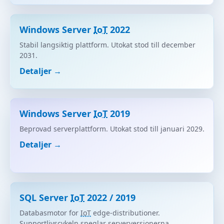
Windows Server
IoT
2022
Stabil langsiktig plattform. Utokat stod till december
2031.
Detaljer →
Windows Server
IoT
2019
Beprovad serverplattform. Utokat stod till januari 2029.
Detaljer →
SQL Server
IoT
2022 / 2019
Databasmotor for
IoT
edge-distributioner.
Supportlivscykeln speglar serverversionerna.