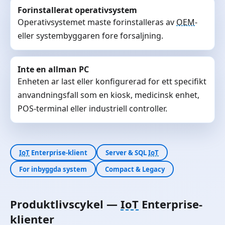
Forinstallerat operativsystem
Operativsystemet maste forinstalleras av
OEM
-
eller systembyggaren fore forsaljning.
Inte en allman PC
Enheten ar last eller konfigurerad for ett specifikt
anvandningsfall som en kiosk, medicinsk enhet,
POS-terminal eller industriell controller.
IoT
Enterprise-klient
Server & SQL
IoT
For inbyggda system
Compact & Legacy
Produktlivscykel —
IoT
Enterprise-
klienter