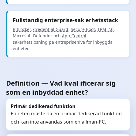
Fullstandig enterprise-sak erhetsstack
BitLocker
,
Credential Guard
,
Secure Boot
,
TPM 2.0
,
Microsoft Defender och
App Control
—
sakerhetslosning pa entrepriseniva for inbyggda
enheter.
Definition — Vad kval ificerar sig
som en inbyddad enhet?
Primär dedikerad funktion
Enheten maste ha en primär dedikerad funktion
och kan inte anvandas som en allman-PC.