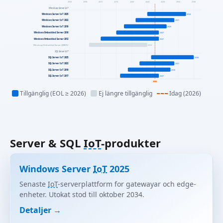
2004
2008
2012
2016
2020
2024
2028
2032
2036
Windows Server IoT
Windows Server IoT 2025
2034
Windows Server IoT 2022
2031
Windows Server IoT 2019
2029
Windows Embedded Server 2016
2027
Windows Embedded Server 2012
2027
Windows Embedded Server 2008 R2
2024
SQL Server IoT
SQL Server IoT 2025
2036
SQL Server IoT 2022
2031
SQL Server IoT 2019
2030
SQL Server IoT 2017
2027
2026
Tillgänglig (EOL ≥ 2026)
Ej längre tillgänglig
Idag (2026)
Server & SQL
IoT
-produkter
Windows Server
IoT
2025
Senaste
IoT
-serverplattform for gatewayar och edge-
enheter. Utokat stod till oktober 2034.
Detaljer →