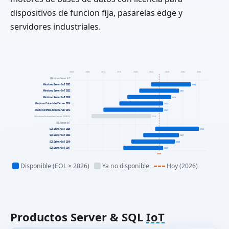
dispositivos de funcion fija, pasarelas edge y
servidores industriales.
2004
2008
2012
2016
2020
2024
2028
2032
2036
Windows Server IoT
Windows Server IoT 2025
2034
Windows Server IoT 2022
2031
Windows Server IoT 2019
2029
Windows Embedded Server 2016
2027
Windows Embedded Server 2012
2027
Windows Embedded Server 2008 R2
2024
SQL Server IoT
SQL Server IoT 2025
2036
SQL Server IoT 2022
2031
SQL Server IoT 2019
2030
SQL Server IoT 2017
2027
2026
Disponible (EOL ≥ 2026)
Ya no disponible
Hoy (2026)
Productos Server & SQL
IoT