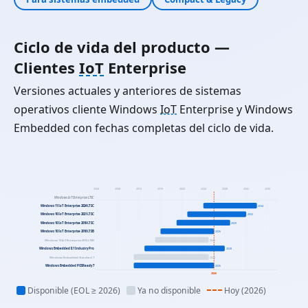
Ciclo de vida del producto —
Clientes
IoT
Enterprise
Versiones actuales y anteriores de sistemas
operativos cliente Windows
IoT
Enterprise y Windows
Embedded con fechas completas del ciclo de vida.
2004
2008
2012
2016
2020
2024
2028
2032
2036
Windows IoT Enterprise LTSC
Windows 11 IoT Enterprise 2024 LTSC
2034
Windows 10 IoT Enterprise 2021 LTSC
2032
Windows 10 IoT Enterprise 2019 LTSC
2029
Windows 10 IoT Enterprise 2016 LTSB
2026
Windows 10 IoT Enterprise 2015 LTSB
2025
Windows Embedded 8.1 Industry Pro
2028
Windows Embedded Standard 7
2025
Windows Embedded POSReady 7
2026
2026
Disponible (EOL ≥ 2026)
Ya no disponible
Hoy (2026)