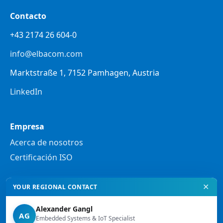
Contacto
+43 2174 26 604-0
info@elbacom.com
Marktstraße 1, 7152 Pamhagen, Austria
LinkedIn
Empresa
Acerca de nosotros
Certificación ISO
✕
YOUR REGIONAL CONTACT
Legal
Política de privacidad
Alexander Gangl
AG
Notas legales
Embedded Systems & IoT Specialist